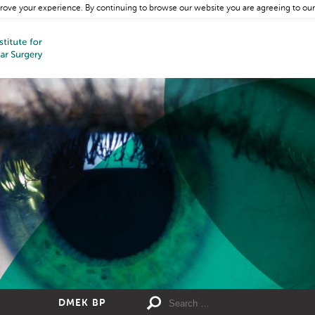
rove your experience. By continuing to browse our website you are agreeing to our
DMEK BP